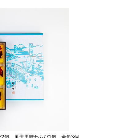
2個、風流黒糖わらび1個、金魚3個