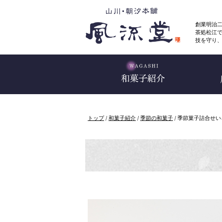
このページの本文へ
創業明治
茶処松江
技を守り
現
トップ
/
和菓子紹介
/
季節の和菓子
/
季節菓子詰合せい
在
の
位
置：