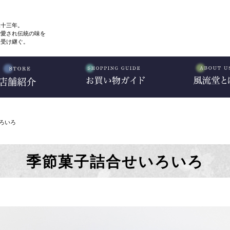
二十三年。
で愛され伝統の味を
、受け継ぐ。
ろいろ
季節菓子詰合せいろいろ