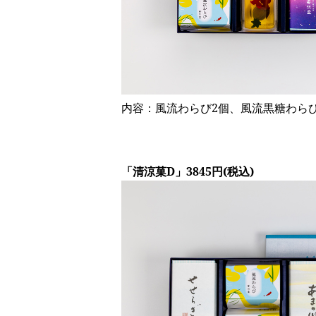
内容：風流わらび2個、風流黒糖わらび
「清涼菓D」3845円(税込)