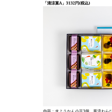
「清涼菓A」3132円(税込)
内容：水ようかん小豆3個、風流わらび