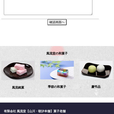
風流堂の和菓子
季節の和菓子
慶弔品
風流銘菓
有限会社 風流堂【山川・朝汐本舗】菓子老舗