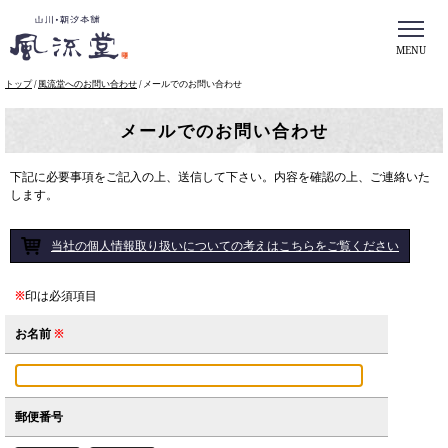
MENU
このページの本文へ
現
トップ
/
風流堂へのお問い合わせ
/
メールでのお問い合わせ
在
の
メールでのお問い合わせ
位
置：
下記に必要事項をご記入の上、送信して下さい。内容を確認の上、ご連絡いた
します。
当社の個人情報取り扱いについての考えはこちらをご覧ください
※
印は必須項目
お名前
※
郵便番号