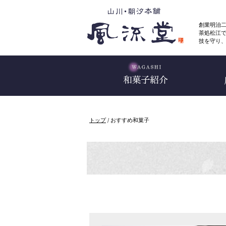
このページの本文へ
創業明治
茶処松江
技を守り
現
トップ
/
おすすめ和菓子
在
の
位
置：