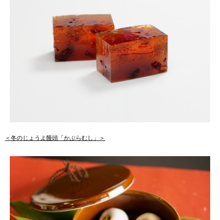
＜冬のじょうよ饅頭「かぶらむし」＞