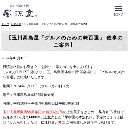
MENU
このページの本文へ
現
トップ
/
お知らせ
/
【玉川高島屋「グルメのための味百選」 催事のご案内】
在
の
【玉川高島屋「グルメのための味百選」 催事の
位
ご案内】
置：
2024年01月10日
日頃は格別のお引き立てを賜り、 厚く御礼を申しあげます。
このたび1月17日(水)より、 玉川髙島屋 本館６階 催会場にて 「グルメのための
味百選」に出店いたします。
期間：2024年1月17日（水)～1月23日（火）
場所：玉川高島屋本館6階 催会場
時間：午前10時～午後7時(最終日は午後6時閉場)
玉川高島屋開店55周年記念 特別記念品
の上生菓子をはじめ、 某有名TV番組で
紹介され1ヶ月で6000本以上販売した「果樹園の木洩れ日」季節のじょうよ饅
頭「かぶらむし」など、松江銘菓と共に ご用意致しお待ち申しあげます。