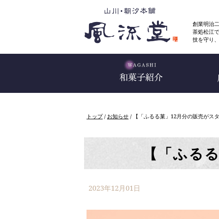
このページの本文へ
創業明治
茶処松江
技を守り
現
トップ
/
お知らせ
/
【「ふるる菓」12月分の販売がス
在
の
位
置：
【「ふるる
2023年12月01日