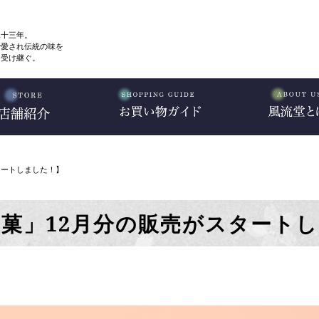
二十三年。
で愛され伝統の味を
、受け継ぐ。
タートしました！】
菓」12月分の販売がスタート