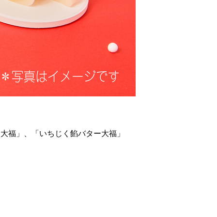
ー大福」、「いちじく餡バター大福」