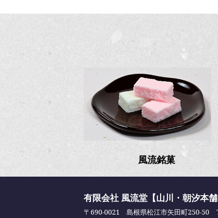
風流銘菓
有限会社 風流堂【山川・朝汐本
〒690-0021 島根県松江市矢田町250-50