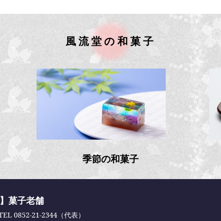
風流堂の和菓子
季節の和菓子
舗】菓子老舗
TEL 0852-21-2344（代表）