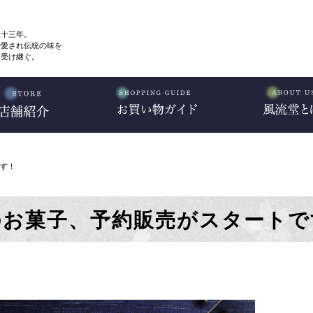
二十三年。
で愛され伝統の味を
、受け継ぐ。
す！
のお菓子、予約販売がスタートで