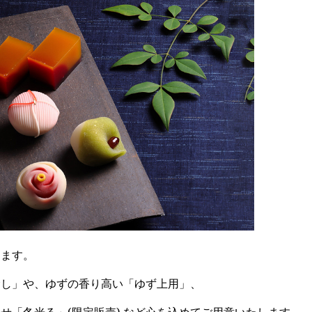
します。
むし」や、ゆずの香り高い「ゆず上用」、
せ「冬光る」(限定販売) など心を込めてご用意いたします。