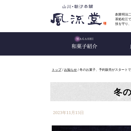
このページの本文へ
創業明治
茶処松江
技を守り
現
トップ
/
お知らせ
/
冬のお菓子、予約販売がスタートで
在
の
位
置：
冬
2023年11月15日