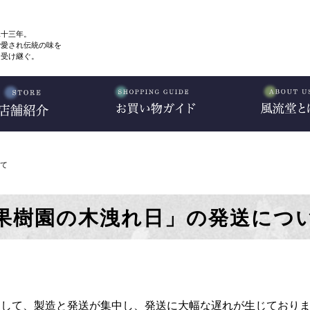
二十三年。
で愛され伝統の味を
、受け継ぐ。
て
果樹園の木洩れ日」の発送につ
まして、製造と発送が集中し、発送に大幅な遅れが生じており