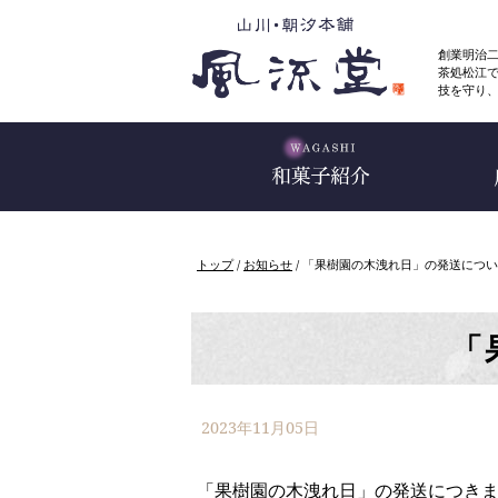
このページの本文へ
創業明治
茶処松江
技を守り
現
トップ
/
お知らせ
/
「果樹園の木洩れ日」の発送につい
在
の
位
置：
「
2023年11月05日
「果樹園の木洩れ日」の発送につき