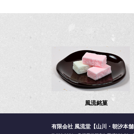
風流銘菓
有限会社 風流堂【山川・朝汐本