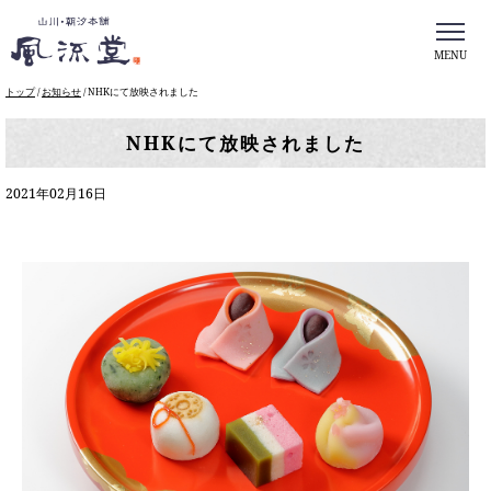
MENU
このページの本文へ
現
トップ
/
お知らせ
/
NHKにて放映されました
在
の
NHKにて放映されました
位
置：
2021年02月16日