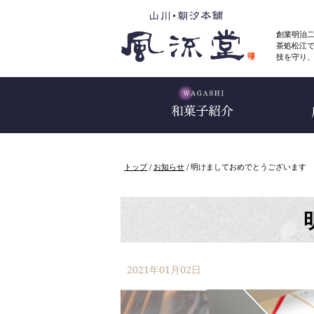
このページの本文へ
創業明治
茶処松江
技を守り
現
トップ
/
お知らせ
/
明けましておめでとうございます
在
の
位
置：
2021年01月02日