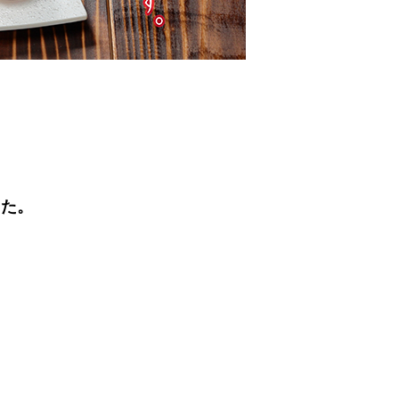
した。
。