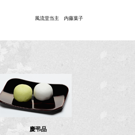
風流堂当主 内藤葉子
慶弔品