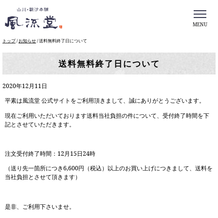
MENU
このページの本文へ
現
トップ
/
お知らせ
/
送料無料終了日について
在
の
送料無料終了日について
位
置：
2020年12月11日
平素は風流堂 公式サイトをご利用頂きまして、誠にありがとうございます。
現在ご利用いただいております送料当社負担の件について、受付終了時間を下
記とさせていただきます。
注文受付終了時間：12月15日24時
（送り先一箇所につき6,600円（税込）以上のお買い上げにつきまして、送料を
当社負担とさせて頂きます）
是非、ご利用下さいませ。