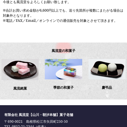
今後とも風流堂をよろしくお願い致します。
※合計お買い求め金額が6,600円以上でも、送り先箇所が複数にまたがる場合は
対象外となります。
※電話／FAX／Email／オンラインでの通信販売を対象とさせて頂きます。
風流堂の和菓子
季節の和菓子
慶弔品
風流銘菓
有限会社 風流堂【山川・朝汐本舗】菓子老舗
〒690-0021 島根県松江市矢田町250-50
TEL 0852-21-2344（代表）