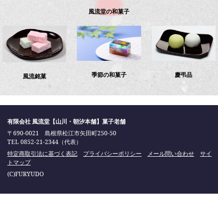
風流堂の和菓子
季節の和菓子
慶弔品
風流銘菓
有限会社 風流堂【山川・朝汐本舗】菓子老舗
〒690-0021 島根県松江市矢田町250-50
TEL 0852-21-2344（代表）
特定商取引法に基づく表記
プライバシーポリシー
メール問い合わせ
サイ
トマップ
(C)FURYUDO