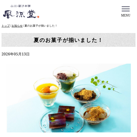
MENU
このページの本文へ
現
トップ
/
お知らせ
/
夏のお菓子が揃いました！
在
の
夏のお菓子が揃いました！
位
置：
2026年05月13日