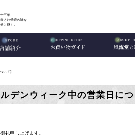
二十三年。
で愛され伝統の味を
、受け継ぐ。
ついて】
ールデンウィーク中の営業日につ
く御礼申し上げます。