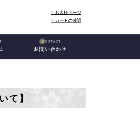
> お客様ページ
> カートの確認
いて】