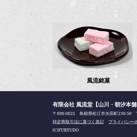
風流銘菓
有限会社 風流堂【山川・朝汐本
〒690-0021 島根県松江市矢田町250-50
特定商取引法に基づく表記
プライバシー
(C)FURYUDO