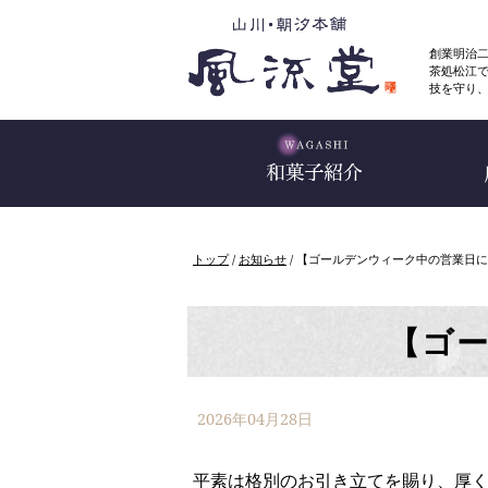
このページの本文へ
創業明治
茶処松江
技を守り
現
トップ
/
お知らせ
/
【ゴールデンウィーク中の営業日に
在
の
位
置：
【ゴ
2026年04月28日
平素は格別のお引き立てを賜り、厚