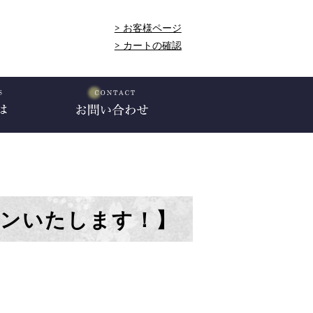
> お客様ページ
> カートの確認
ーンいたします！】