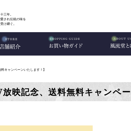
二十三年。
で愛され伝統の味を
、受け継ぐ。
無料キャンペーンいたします！】
V放映記念、送料無料キャンペ