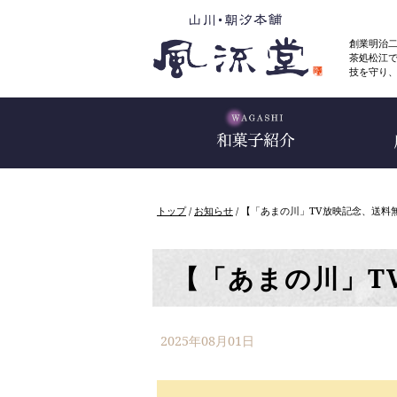
このページの本文へ
創業明治
茶処松江
技を守り
現
トップ
/
お知らせ
/
【「あまの川」TV放映記念、送料
在
の
位
置：
【「あまの川」T
2025年08月01日