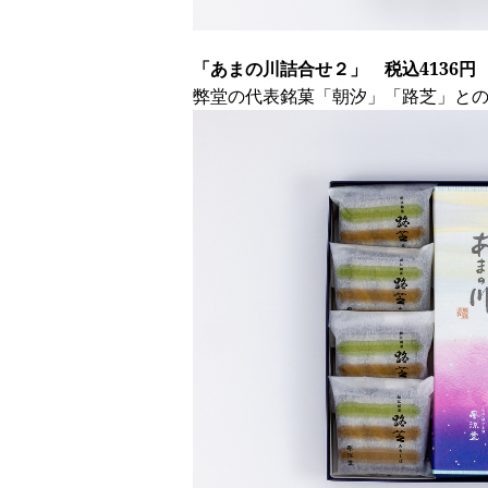
「あまの川詰合せ２」 税込4136円
弊堂の代表銘菓「朝汐」「路芝」と