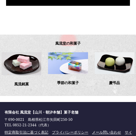
風流堂の和菓子
季節の和菓子
慶弔品
風流銘菓
有限会社 風流堂【山川・朝汐本舗】菓子老舗
〒690-0021 島根県松江市矢田町250-50
TEL 0852-21-2344（代表）
特定商取引法に基づく表記
プライバシーポリシー
メール問い合わせ
サイ