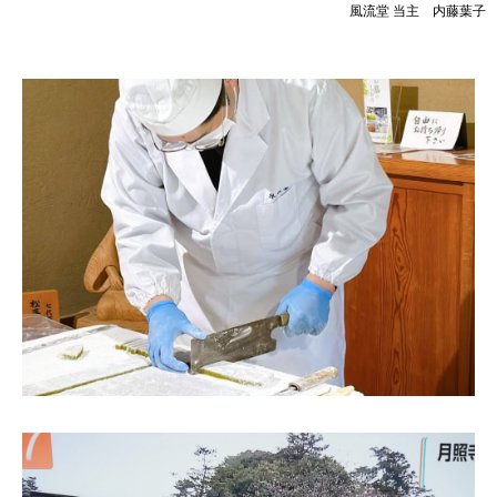
風流堂 当主 内藤葉子