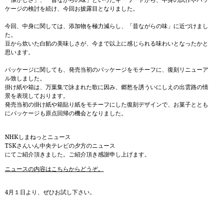
ケージの検討を続け、今回お披露目となりました。
今回、中身に関しては、添加物を極力減らし、「昔ながらの味」に近づけまし
た。
豆から炊いた白餡の美味しさが、今まで以上に感じられる味わいとなったかと
思います。
パッケージに関しても、発売当初のパッケージをモチーフに、復刻リニューア
ル致しました。
掛け紙や箱は、万葉集で詠まれた歌に因み、郷愁を誘ういにしえの出雲路の情
景を表現しております。
発売当初の掛け紙や箱貼り紙をモチーフにした復刻デザインで、お菓子ととも
にパッケージも原点回帰の機会となりました。
NHKしまねっとニュース
TSKさんいん中央テレビの夕方のニュース
にてご紹介頂きました。ご紹介頂き感謝申し上げます。
ニュースの内容はこちらからどうぞ。
4月１日より、ぜひお試し下さい。