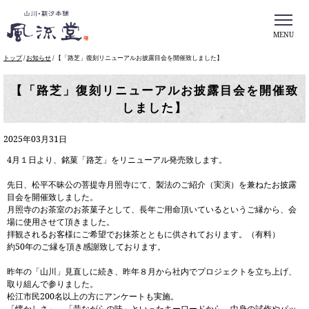
MENU
このページの本文へ
現
トップ
/
お知らせ
/
【「路芝」復刻リニューアルお披露目会を開催致しました】
在
の
【「路芝」復刻リニューアルお披露目会を開催致
位
しました】
置：
2025年03月31日
4月１日より、銘菓「路芝」をリニューアル発売致します。
先日、松平不昧公の菩提寺月照寺にて、製法のご紹介（実演）を兼ねたお披露
目会を開催致しました。
月照寺のお茶室のお茶菓子として、長年ご用命頂いているというご縁から、会
場に使用させて頂きました。
拝観されるお客様にご希望でお抹茶とともに供されております。（有料）
約50年のご縁を頂き感謝致しております。
昨年の「山川」見直しに続き、昨年８月から社内でプロジェクトを立ち上げ、
取り組んで参りました。
松江市民200名以上の方にアンケートも実施。
「懐かしさ」、「昔ながらの味」といったキーワードから、中身の試作やパッ