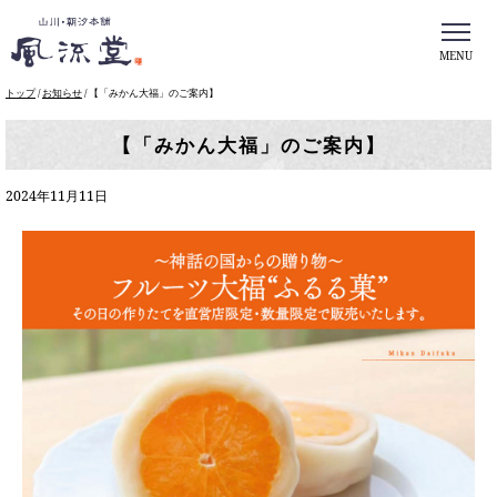
MENU
このページの本文へ
現
トップ
/
お知らせ
/
【「みかん大福」のご案内】
在
の
【「みかん大福」のご案内】
位
置：
2024年11月11日